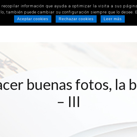
Album de fotos, fotolibros, distribuidores Hofm
recopilar información que ayuda a optimizar la visita a sus página
rlo, también puede cambiar su configuración siempre que lo desee. E
Aceptar cookies
Rechazar cookies
Leer más
Inicio
Productos
Nosotros
Gale
acer buenas fotos, la 
– III