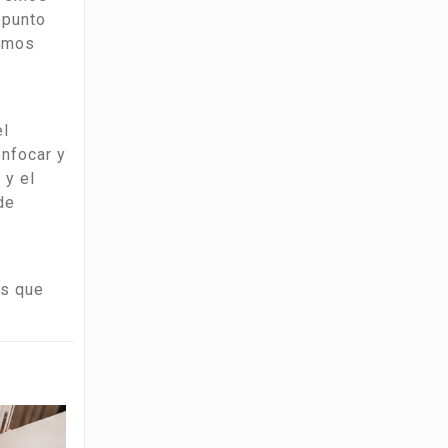
 punto
ramos
el
nfocar y
 y el
de
es que