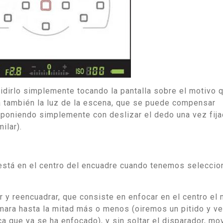
irlo simplemente tocando la pantalla sobre el motivo 
 también la luz de la escena, que se puede compensar
oniendo simplemente con deslizar el dedo una vez fija
ilar).
 está en el centro del encuadre cuando tenemos seleccio
r y reencuadrar, que consiste en enfocar en el centro el
mara hasta la mitad más o menos (oiremos un pitido y v
ca que ya se ha enfocado), y sin soltar el disparador, m