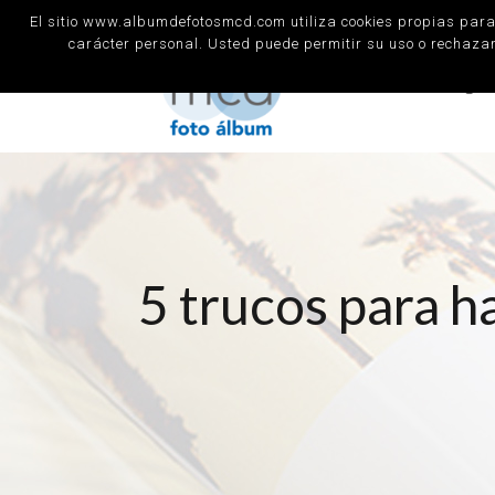
El sitio www.albumdefotosmcd.com utiliza cookies propias para 
carácter personal. Usted puede permitir su uso o rechaza
5 trucos para h