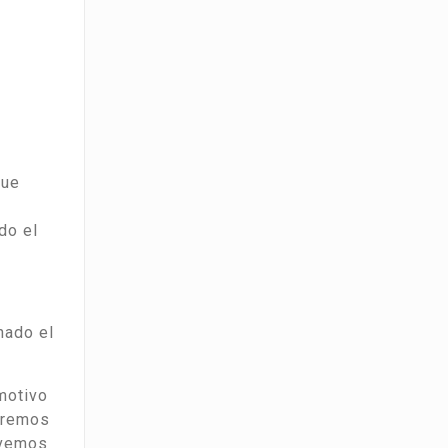
que
do el
nado el
 motivo
eremos
ovemos