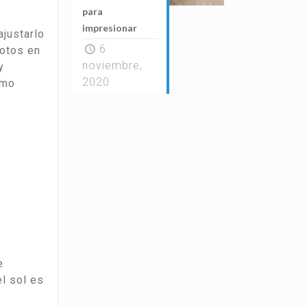
para
impresionar
ajustarlo
6
fotos en
noviembre,
y
2020
omo
e
el sol es