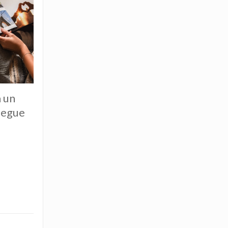
a un
legue