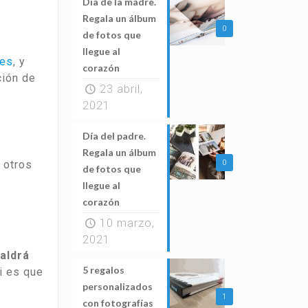
Día de la madre.
Regala un álbum
0
de fotos que
llegue al
ses
, y
corazón
ción de
23 abril,
2021
Día del padre.
Regala un álbum
 otros
0
de fotos que
llegue al
corazón
10 marzo,
2021
aldrá
5 regalos
i es que
personalizados
1
con fotografías