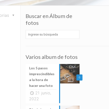
Buscar en Álbum de
orías
fotos
Varios album de fotos
Los 5 pasos
imprescindibles
0
a la hora de
hacer una foto
21 junio,
2022