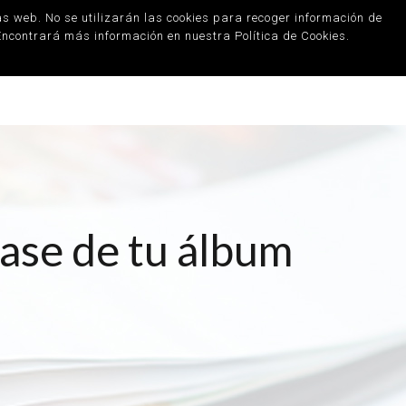
ann y Saal Digital
s web. No se utilizarán las cookies para recoger información de
ncontrará más información en nuestra Política de Cookies.
0
ría
Blog
Contacto
base de tu álbum