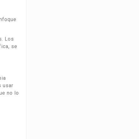
enfoque
s. Los
ica, se
pia
s usar
ue no lo