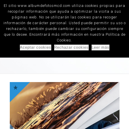
El sitio www.albumdefotosmcd.com utiliza cookies propias para
0
recopilar información que ayuda a optimizar la visita a sus
páginas web. No se utilizarán las cookies para recoger
Album de fotos, fotolibros, distribuidores Hofmann y Saal Digital
información de carácter personal. Usted puede permitir su uso o
rechazarlo, también puede cambiar su configuración siempre
que lo desee. Encontrará más información en nuestra Política de
Cookies.
Album de fotos
Aceptar cookies
Rechazar cookies
Leer más